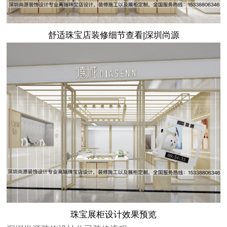
舒适珠宝店装修细节查看|深圳尚源
珠宝展柜设计
效果预览